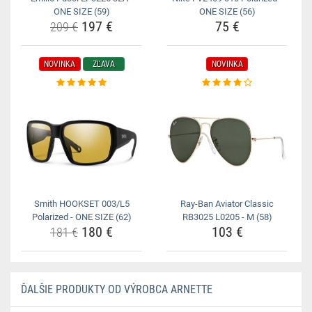
ONE SIZE (59)
ONE SIZE (56)
197 €
75 €
209 €
NOVINKA
ZĽAVA
NOVINKA
Smith HOOKSET 003/L5
Ray-Ban Aviator Classic
Polarized - ONE SIZE (62)
RB3025 L0205 - M (58)
180 €
103 €
181 €
ĎALŠIE PRODUKTY OD VÝROBCA ARNETTE