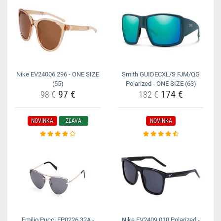
Nike EV24006 296 - ONE SIZE
Smith GUIDECXL/S FJM/QG
(55)
Polarized - ONE SIZE (63)
97 €
174 €
98 €
182 €
NOVINKA
ZĽAVA
NOVINKA
Emilio Pucci EP0226 32A -
Nike FV2409 010 Polarized -