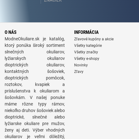
O NÁS
INFORMÁCIA
ModneOkuliare.sk je katalóg,
Zľavové kupóny a akcie
ktorý ponúka široký sortiment
Všetky kategórie
slnečných okuliarov,
Všetky značky
lyžiarskych okuliarov
Všetky e-shopy
dioptrických okuliarov,
Novinky
kontaktných šošoviek,
Zľavy
dioptrických pomôcok,
roztokov, kvapiek a
príslušenstva k okuliarom a
šošovkám. V našej ponuke
máme rôzne typy rámov,
niekoľko druhov šošoviek alebo
dioptrické, slnečné alebo
lyžiarske okuliare pre mužov,
ženy aj deti. Výber vhodných
okuliarov je veľmi dôležitý,