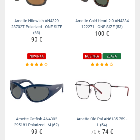
Arnette Nitewish AN4329
Arnette Cold Heart 2.0 AN4334
28702T Polarized - ONE SIZE
122271 - ONE SIZE (53)
100 €
(63)
90 €
NOVINKA
NOVINKA
ZĽAVA
Arnette Catfish AN4302
Arnette Old Pal AN6135 759 -
295181 Polarized - M (62)
L (54)
99 €
74 €
70 €