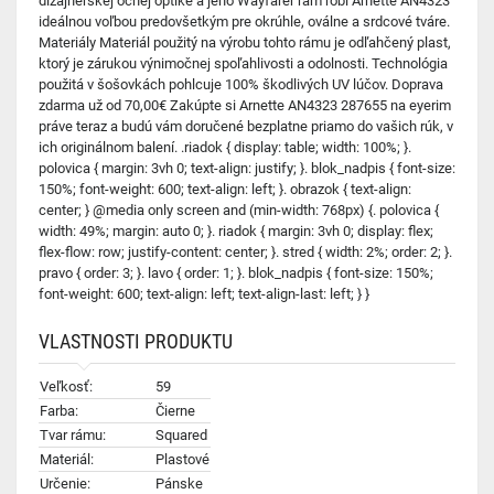
dizajnérskej očnej optike a jeho Wayfarer rám robí Arnette AN4323
ideálnou voľbou predovšetkým pre okrúhle, oválne a srdcové tváre.
Materiály Materiál použitý na výrobu tohto rámu je odľahčený plast,
ktorý je zárukou výnimočnej spoľahlivosti a odolnosti. Technológia
použitá v šošovkách pohlcuje 100% škodlivých UV lúčov. Doprava
zdarma už od 70,00€ Zakúpte si Arnette AN4323 287655 na eyerim
práve teraz a budú vám doručené bezplatne priamo do vašich rúk, v
ich originálnom balení. .riadok { display: table; width: 100%; }.
polovica { margin: 3vh 0; text-align: justify; }. blok_nadpis { font-size:
150%; font-weight: 600; text-align: left; }. obrazok { text-align:
center; } @media only screen and (min-width: 768px) {. polovica {
width: 49%; margin: auto 0; }. riadok { margin: 3vh 0; display: flex;
flex-flow: row; justify-content: center; }. stred { width: 2%; order: 2; }.
pravo { order: 3; }. lavo { order: 1; }. blok_nadpis { font-size: 150%;
font-weight: 600; text-align: left; text-align-last: left; } }
VLASTNOSTI PRODUKTU
Veľkosť:
59
Farba:
Čierne
Tvar rámu:
Squared
Materiál:
Plastové
Určenie:
Pánske