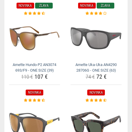
NOVINKA
ZĽAVA
NOVINKA
ZĽAVA
Arnette Hundo-P2 AN3074
Arnette Uka-Uka AN4290
693/F9 - ONE SIZE (39)
28706G - ONE SIZE (63)
107 €
72 €
110 €
74 €
NOVINKA
NOVINKA