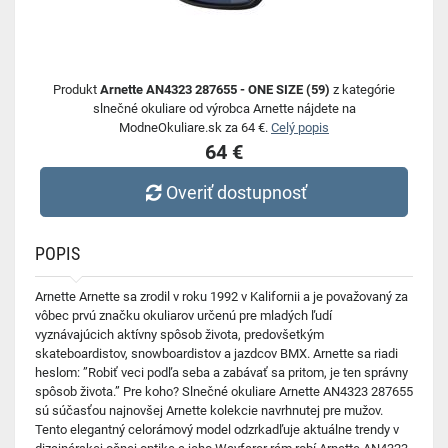
Produkt
Arnette AN4323 287655 - ONE SIZE (59)
z kategórie
slnečné okuliare od výrobca Arnette nájdete na
ModneOkuliare.sk za 64 €.
Celý popis
64 €
Overiť dostupnosť
POPIS
Arnette Arnette sa zrodil v roku 1992 v Kalifornii a je považovaný za
vôbec prvú značku okuliarov určenú pre mladých ľudí
vyznávajúcich aktívny spôsob života, predovšetkým
skateboardistov, snowboardistov a jazdcov BMX. Arnette sa riadi
heslom: ”Robiť veci podľa seba a zabávať sa pritom, je ten správny
spôsob života.” Pre koho? Slnečné okuliare Arnette AN4323 287655
sú súčasťou najnovšej Arnette kolekcie navrhnutej pre mužov.
Tento elegantný celorámový model odzrkadľuje aktuálne trendy v