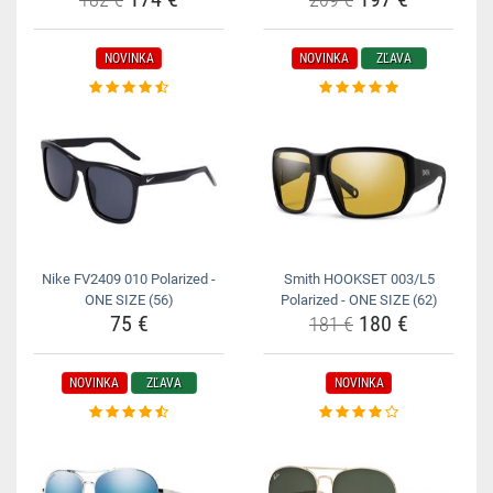
NOVINKA
NOVINKA
ZĽAVA
Nike FV2409 010 Polarized -
Smith HOOKSET 003/L5
ONE SIZE (56)
Polarized - ONE SIZE (62)
75 €
180 €
181 €
NOVINKA
ZĽAVA
NOVINKA