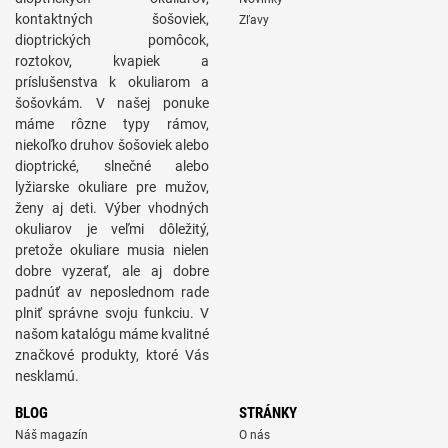
kontaktných šošoviek,
Zľavy
dioptrických pomôcok,
roztokov, kvapiek a
príslušenstva k okuliarom a
šošovkám. V našej ponuke
máme rôzne typy rámov,
niekoľko druhov šošoviek alebo
dioptrické, slnečné alebo
lyžiarske okuliare pre mužov,
ženy aj deti. Výber vhodných
okuliarov je veľmi dôležitý,
pretože okuliare musia nielen
dobre vyzerať, ale aj dobre
padnúť av neposlednom rade
plniť správne svoju funkciu. V
našom katalógu máme kvalitné
značkové produkty, ktoré Vás
nesklamú.
BLOG
STRÁNKY
Náš magazín
O nás