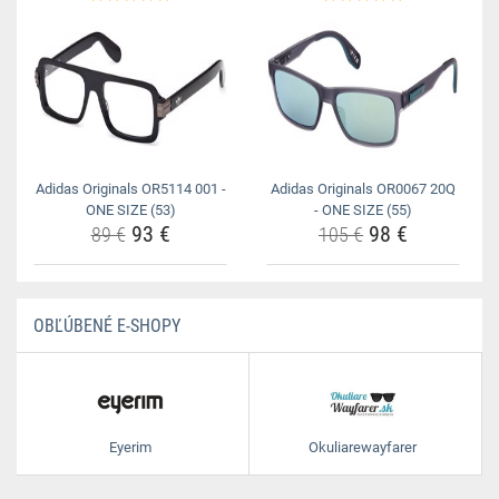
Adidas Originals OR5114 001 -
Adidas Originals OR0067 20Q
ONE SIZE (53)
- ONE SIZE (55)
93 €
98 €
89 €
105 €
OBĽÚBENÉ E-SHOPY
Eyerim
Okuliarewayfarer