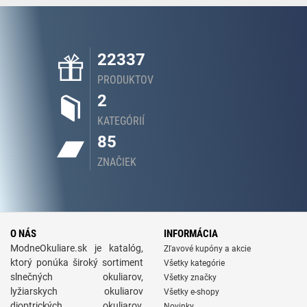
22337
PRODUKTOV
2
KATEGÓRIÍ
85
ZNAČIEK
O NÁS
INFORMÁCIA
ModneOkuliare.sk je katalóg,
Zľavové kupóny a akcie
ktorý ponúka široký sortiment
Všetky kategórie
slnečných okuliarov,
Všetky značky
lyžiarskych okuliarov
Všetky e-shopy
dioptrických okuliarov,
Novinky