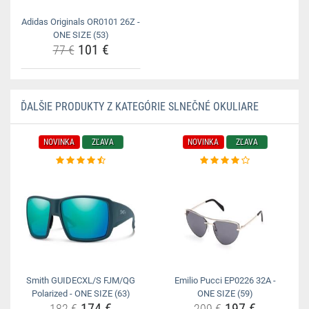
Adidas Originals OR0101 26Z -
ONE SIZE (53)
101 €
77 €
ĎALŠIE PRODUKTY Z KATEGÓRIE SLNEČNÉ OKULIARE
NOVINKA
ZĽAVA
NOVINKA
ZĽAVA
Smith GUIDECXL/S FJM/QG
Emilio Pucci EP0226 32A -
Polarized - ONE SIZE (63)
ONE SIZE (59)
174 €
197 €
182 €
209 €