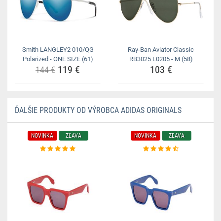
Smith LANGLEY2 010/QG
Ray-Ban Aviator Classic
Polarized - ONE SIZE (61)
RB3025 L0205 - M (58)
119 €
103 €
144 €
ĎALŠIE PRODUKTY OD VÝROBCA ADIDAS ORIGINALS
NOVINKA
ZĽAVA
NOVINKA
ZĽAVA