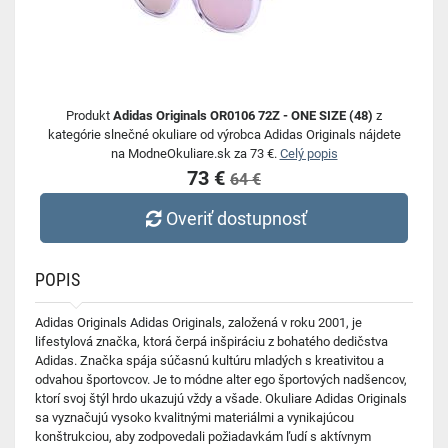
Produkt
Adidas Originals OR0106 72Z - ONE SIZE (48)
z
kategórie slnečné okuliare od výrobca Adidas Originals nájdete
na ModneOkuliare.sk za 73 €.
Celý popis
73 €
64 €
Overiť dostupnosť
POPIS
Adidas Originals Adidas Originals, založená v roku 2001, je
lifestylová značka, ktorá čerpá inšpiráciu z bohatého dedičstva
Adidas. Značka spája súčasnú kultúru mladých s kreativitou a
odvahou športovcov. Je to módne alter ego športových nadšencov,
ktorí svoj štýl hrdo ukazujú vždy a všade. Okuliare Adidas Originals
sa vyznačujú vysoko kvalitnými materiálmi a vynikajúcou
konštrukciou, aby zodpovedali požiadavkám ľudí s aktívnym