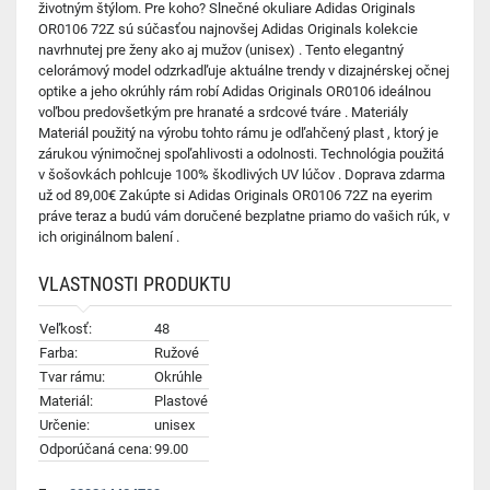
životným štýlom. Pre koho? Slnečné okuliare Adidas Originals
OR0106 72Z sú súčasťou najnovšej Adidas Originals kolekcie
navrhnutej pre ženy ako aj mužov (unisex) . Tento elegantný
celorámový model odzrkadľuje aktuálne trendy v dizajnérskej očnej
optike a jeho okrúhly rám robí Adidas Originals OR0106 ideálnou
voľbou predovšetkým pre hranaté a srdcové tváre . Materiály
Materiál použitý na výrobu tohto rámu je odľahčený plast , ktorý je
zárukou výnimočnej spoľahlivosti a odolnosti. Technológia použitá
v šošovkách pohlcuje 100% škodlivých UV lúčov . Doprava zdarma
už od 89,00€ Zakúpte si Adidas Originals OR0106 72Z na eyerim
práve teraz a budú vám doručené bezplatne priamo do vašich rúk, v
ich originálnom balení .
VLASTNOSTI PRODUKTU
Veľkosť:
48
Farba:
Ružové
Tvar rámu:
Okrúhle
Materiál:
Plastové
Určenie:
unisex
Odporúčaná cena:
99.00