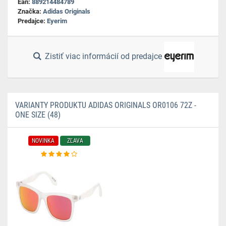
Ean:
889214484789
Značka:
Adidas Originals
Predajce:
Eyerim
Zistiť viac informácií od predajce
VARIANTY PRODUKTU ADIDAS ORIGINALS OR0106 72Z -
ONE SIZE (48)
NOVINKA
ZĽAVA